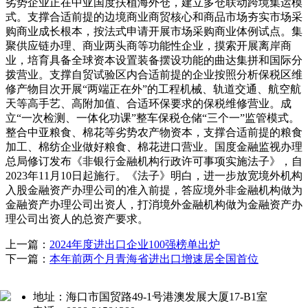
劣势企业正在中亚国度扶植海外仓，建立多仓联动跨境集运模
式。支撑合适前提的边境商业商贸核心和商品市场夯实市场采
购商业成长根本，按法式申请开展市场采购商业体例试点。集
聚供应链办理、商业两头商等功能性企业，摸索开展离岸商
业，培育具备全球资本设置装备摆设功能的曲达集拼和国际分
拨营业。支撑自贸试验区内合适前提的企业按照分析保税区维
修产物目次开展“两端正在外”的工程机械、轨道交通、航空航
天等高手艺、高附加值、合适环保要求的保税维修营业。成
立“一次检测、一体化功课”整车保税仓储“三个一”监管模式。
整合中亚粮食、棉花等劣势农产物资本，支撑合适前提的粮食
加工、棉纺企业做好粮食、棉花进口营业。国度金融监视办理
总局修订发布《非银行金融机构行政许可事项实施法子》，自
2023年11月10日起施行。《法子》明白，进一步放宽境外机构
入股金融资产办理公司的准入前提，答应境外非金融机构做为
金融资产办理公司出资人，打消境外金融机构做为金融资产办
理公司出资人的总资产要求。
上一篇：
2024年度进出口企业100强榜单出炉
下一篇：
本年前两个月青海省进出口增速居全国首位
地址：海口市国贸路49-1号港澳发展大厦17-B1室