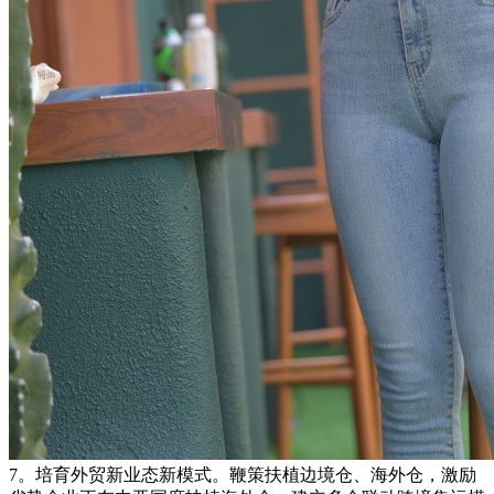
7。培育外贸新业态新模式。鞭策扶植边境仓、海外仓，激励