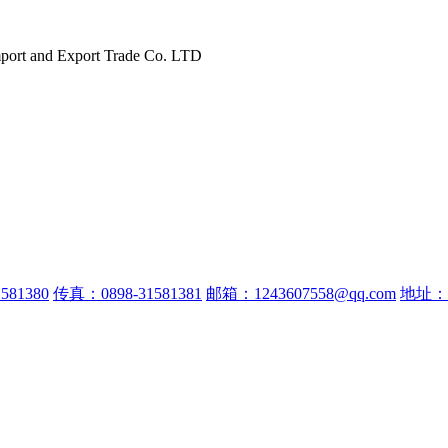
port and Export Trade Co. LTD
581380
传真：0898-31581381
邮箱：1243607558@qq.com
地址：