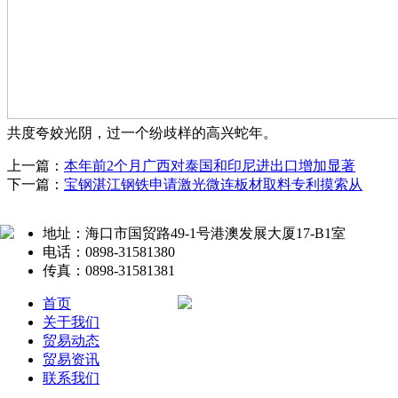
共度夸姣光阴，过一个纷歧样的高兴蛇年。
上一篇：
本年前2个月广西对泰国和印尼进出口增加显著
下一篇：
宝钢湛江钢铁申请激光微连板材取料专利摸索从
地址：海口市国贸路49-1号港澳发展大厦17-B1室
电话：0898-31581380
传真：0898-31581381
首页
关于我们
贸易动态
贸易资讯
联系我们