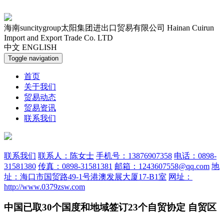
海南suncitygroup太阳集团进出口贸易有限公司
Hainan Cuirun
Import and Export Trade Co. LTD
中文
ENGLISH
Toggle navigation
首页
关于我们
贸易动态
贸易资讯
联系我们
联系我们
联系人：陈女士
手机号：13876907358
电话：0898-
31581380
传真：0898-31581381
邮箱：1243607558@qq.com
地
址：海口市国贸路49-1号港澳发展大厦17-B1室
网址：
http://www.0379zsw.com
中国已取30个国度和地域签订23个自贸协定 自贸区