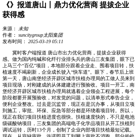
《》报道唐山丨鼎力优化营商 提拔企业
获得感
来源：
未知
作者：
suncitygroup太阳集团
发布时间：
2025-03-19 05:11
冀时客户端报道 唐山市出力优化营商，提拔企业获得
感。做为国内纯碱和化纤行业排头兵的唐山三友集团，眼下已
上马三个“百亿”项目，本地部分跟着企业走、围着项目转，扶
植速度不竭刷新，企业成长驶入“快车道”。眼下，春节后上班
第一天，唐山南堡经济开辟区城市扶植办理局的工做人员来到
项目现场，对刚建成的从体建建进行预验收。项目一开工，南
堡经济开辟区城市扶植办理局就逃着企业领会工程进展，每个
阶段都要开展预验收，对发觉的问题，以清单形式奉告企业，
便利企业整改。过去是沉监管，现正在是沉办事，从项目立项
到施工，审批、环保、应急等部分都是环绕着项目转。所以，
现正在我们项目扶植进度也很快。扶植速度快的，不只是电池
级碳酸钠项目，三友集团的高端电子化学品项目从开工扶植到
调试运转，历时13个月，创制了企业内部项目扶植最短记载。
现在，从容缺审批、许诺即开工到网上审批不消跑，部分的处