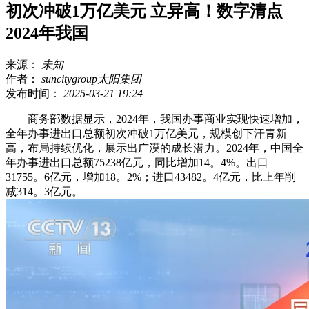
初次冲破1万亿美元 立异高！数字清点
2024年我国
来源：
未知
作者：
suncitygroup太阳集团
发布时间：
2025-03-21 19:24
商务部数据显示，2024年，我国办事商业实现快速增加，
全年办事进出口总额初次冲破1万亿美元，规模创下汗青新
高，布局持续优化，展示出广漠的成长潜力。2024年，中国全
年办事进出口总额75238亿元，同比增加14。4%。出口
31755。6亿元，增加18。2%；进口43482。4亿元，比上年削
减314。3亿元。