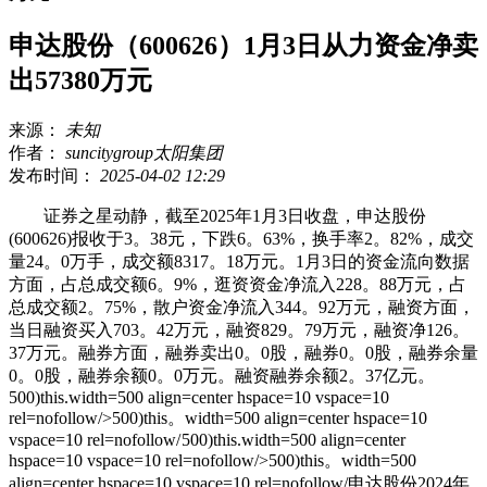
申达股份（600626）1月3日从力资金净卖
出57380万元
来源：
未知
作者：
suncitygroup太阳集团
发布时间：
2025-04-02 12:29
证券之星动静，截至2025年1月3日收盘，申达股份
(600626)报收于3。38元，下跌6。63%，换手率2。82%，成交
量24。0万手，成交额8317。18万元。1月3日的资金流向数据
方面，占总成交额6。9%，逛资资金净流入228。88万元，占
总成交额2。75%，散户资金净流入344。92万元，融资方面，
当日融资买入703。42万元，融资829。79万元，融资净126。
37万元。融券方面，融券卖出0。0股，融券0。0股，融券余量
0。0股，融券余额0。0万元。融资融券余额2。37亿元。
500)this.width=500 align=center hspace=10 vspace=10
rel=nofollow/>500)this。width=500 align=center hspace=10
vspace=10 rel=nofollow/
500)this.width=500 align=center
hspace=10 vspace=10 rel=nofollow/>500)this。width=500
align=center hspace=10 vspace=10 rel=nofollow/申达股份2024年