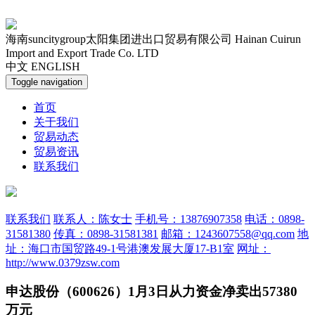
海南suncitygroup太阳集团进出口贸易有限公司
Hainan Cuirun
Import and Export Trade Co. LTD
中文
ENGLISH
Toggle navigation
首页
关于我们
贸易动态
贸易资讯
联系我们
联系我们
联系人：陈女士
手机号：13876907358
电话：0898-
31581380
传真：0898-31581381
邮箱：1243607558@qq.com
地
址：海口市国贸路49-1号港澳发展大厦17-B1室
网址：
http://www.0379zsw.com
申达股份（600626）1月3日从力资金净卖出57380
万元