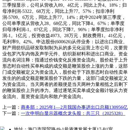
三季报显示，公司从营收入89。4亿元，同比上升4。18%；归
母净利润-5322。68万元，同比上升77。57%；扣非净利
润-5709。6万元，同比上升77。14%；此中2024年第三季度，
公司单季度从营收入28。68亿元，同比下降4。67%；单季度
归母净利润-1。07亿元，同比下降7。96%；单季度扣非净利
润-1。1亿元，投资收益4973。28万元，财政费用1。41亿元，
毛利率9。42%。申达股份(600626)从停业务：以进出口商业、
财产用纺织品研发取制制为从的多元化运营上市公司，次要营
业包罗汽车内饰及声学元件、纺织新材料和进出口商业。资金
流向名词注释：指通过价钱变化反推资金流向。股价处于上升
形态时自动性买单构成的成交额是鞭策股价上涨的力量，这部
门成交额被定义为资金流入，股价处于下跌形态时自动性卖单
发生的的成交额是鞭策股价下跌的力量，这部门成交额被定义
为资金流出。当天两者的差额便是当天两种力量相抵之后剩下
的鞭策股价上升的净力。通过逐笔买卖单成交金额计较从力资
金流向、逛资资金流向和散户资金流向。
上一篇：
商务部：2025年1—2月我国办事进出口总额130956亿
下一篇：
一次申明白显示器概念龙头股：共三只（2025328）
地址：海口市国贸路49-1号港澳发展大厦17-B1室