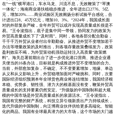
在“一线”横琴港口，车水马龙、川流不息，无效鞭策了“琴澳
一体化”；海南商业港扶植稳步推进，全年进出口2776。5亿
元，增加20%……商业试验区无效阐扬分析试验平台感化，合
计进出口8。45万亿元，增加10。3%。“2024年，我国成长面
对的外部复杂严峻，全年外贸可以或许实现高质量成长很是不
易。”王令浚指出，底子是集中同一带领，协同发力的政策为
外贸高质量成长下了“及时雨”。同时，各地各部分配合勤奋，
千千千万外贸从业者付出辛勤勤奋。从推进外贸不变增加若干
办法等增量政策的及时推出，到各项存量政策叠续发力，政策
盈利效应不竭，为外贸策动机强劲运转注入高质量“政策燃
料”。海关总署前期出台了进一步优化港口营商、推进企业通
关便当的16条办法，目标就是构成推进外贸不变增加的合力。
当前，外部愈加复杂，不确定、不不变要素增加，地缘、单边
从义和从义影响上升，外贸稳增加面对严峻挑和。同时，次要
国际经济组织预测本年全球货色商业将连结增加，我国经济根
本稳、劣势多、韧性强、潜力大的根基面没有变，鞭策外贸高
质量成长的支持要素仍然安定。“升级版的中国制制和超大规
模的中国市场是外贸高质量成长的泉源活水。”王令浚指出，
我国有完整的财产系统，科技立异引领新质出产力持续成长，
迭代升级的中国制制，向泛博商业伙伴供给更多高端化、智能
化的商品。我国有全球最具潜力的大市场，这个市场的大门越