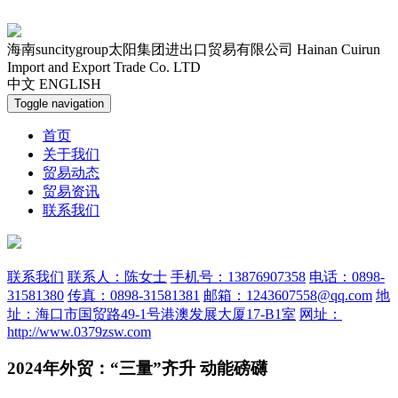
海南suncitygroup太阳集团进出口贸易有限公司
Hainan Cuirun
Import and Export Trade Co. LTD
中文
ENGLISH
Toggle navigation
首页
关于我们
贸易动态
贸易资讯
联系我们
联系我们
联系人：陈女士
手机号：13876907358
电话：0898-
31581380
传真：0898-31581381
邮箱：1243607558@qq.com
地
址：海口市国贸路49-1号港澳发展大厦17-B1室
网址：
http://www.0379zsw.com
2024年外贸：“三量”齐升 动能磅礴