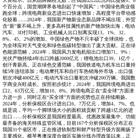
大良暗示。自从品牌圈粉无数，占我国出口比沉同比提拔0。8
个百分点，国货潮牌界各地刮起了“中国风”；中国绿色商业领
跑全球；跨境电商新业态进出口快速增加；高程度平台带动感
化较着……2024年，我国新产物新业态新品牌不竭出现，外贸
含“新”量不竭上升，更多高科技属性的新产物加快出海，电动
汽车、3D打印机、工业机械人出口别离实现13。1%、32。
8%、45。2%的增加。中国绿色产物不只丰硕了全球供给，也
为全球应对天气变化和绿色低碳转型做出了庞大贡献。正在绿
色能源范畴，2024年，我国风力发电机组出口增加71。9%；
光伏产物持续4年出口跨越2000亿元；锂电池出口39。1亿个，
创汗青新高。正在绿色交通范畴，我国铁道电力机车出口量持
续5年连结添加；电动摩托车和自行车热销海外市场，出口值
初次冲破400亿元；电动汽车出口量初次冲破200万辆。我国数
字商业兴旺成长。按照初步统计，2024年，我国跨境电商进出
口2。63万亿元，增加10。8%。跨境电商正在“卖全球”方面潜
力进一步，同时正在“买全球”方面的劣势也正在持续阐扬。
2024年，分析保税区合计进出口6。7万亿元，增加4。7%。也
就是说，平均一个脚球场大小的面积就贡献了跨越1亿元的进
出口……分析保税区是我国程度最高、优惠政策最集中、功能
最齐备的海关特殊监管区域，目前167个分析保税区分布正在
我国31个省区市，正在推进轨制型和财产转型升级方面阐扬了
主要感化。横琴粤澳深度合做区实施分线办理政策以来，正