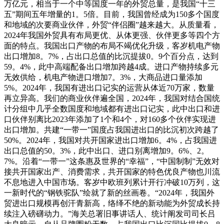
万亿元，相当于一个中等国度一年的外贸总量，是我国“十三
五”期间五年增量的1。5倍。目前，我国曾经成为150多个国度
和地域的次要商业伙伴，外贸“伴侣圈”越来越大。从质量看，
2024年我国外贸具有布局更优、从体更强、伙伴更多等四个方
面的特点。我国出口产物的布局不竭优化升级，客岁机电产物
出口增加8。7%，占出口总值的比沉提拔0。9个百分点，达到
59。4%，此中高端配备出口增加跨越4成。进口产物持续多元
无效供给，机电产物进口增加7。3%，大商品进口量添加
5%。2024年，我国有进出口记实的运营从体近70万家，数量
再立异高。我们的商业伙伴遍全国，2024年，我国对结合国统
计分组中几乎全数国度和地域都有进出口记实，此中出口和进
口伙伴别离比2023年添加了1个和4个，对160多个伙伴实现进
出口增加。共建“一带一”国度占我国进出口的比沉初次跨越了
50%。2024年，我国对共开国家进出口增加6。4%，占我国进
出口总值的50。3%，此中出口、进口别离增加9。6%、2。
7%。沿着“一带一”这条惠及世界的“幸福”，“中国制制”无效对
接共开国家出产、消费需求，共开国家的特色优良产物也川流
不息地进入中国市场。客岁中欧班列累计开行冲破10万列，这
一新时代的“钢铁驼队”绘就了新的丝画卷。“2024年，我国外
贸进出口规模再创汗青新高，络绎不绝的新动能为外贸成长持
续注入磅礴动力。”海关总署旧事讲话人、统计阐发司司长吕