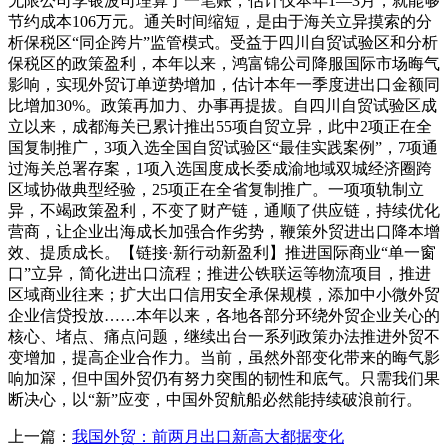
无限公司李银波司理算了一笔账，估计仅本年1—3月，就能够
节约成本106万元。通关时间缩短，是由于海关立异摸索的分
析保税区“同企跨片”监管模式。受益于四川自贸试验区和分析
保税区的政策盈利，本年以来，鸿富锦公司降服国际市场晦气
影响，实现外贸订单逆势增加，估计本年一季度进出口金额同
比增加30%。政策再加力、办事再提拔。自四川自贸试验区成
立以来，成都海关已累计推出55项自贸立异，此中2项正在全
国复制推广，3项入选全国自贸试验区“最佳实践案例”，7项通
过海关总署存案，1项入选国度成长委成渝地域双城经济圈跨
区域协做典型经验，25项正在全省复制推广。一项项轨制立
异，不竭政策盈利，不变了财产链，通顺了供应链，持续优化
营商，让企业出海成长加强合作劣势，鞭策外贸进出口降本增
效、提质成长。【链接·新行动新盈利】推进国际商业“单一窗
口”立异，简化进出口流程；推进公铁联运等物流项目，推进
区域商业往来；扩大出口信用安全承保规模，添加中小微外贸
企业信贷投放……本年以来，各地各部分环绕外贸企业关心的
核心、堵点、痛点问题，继续出台一系列政策办法推进外贸不
变增加，提高企业合作力。当前，虽然外部变化带来的晦气影
响加深，但中国外贸仍有努力突围的韧性和底气。只需我们果
断决心，以“新”应变，中国外贸航船必然能持续破浪前行。
上一篇：
我国外贸：前两月出口新高大都据变化