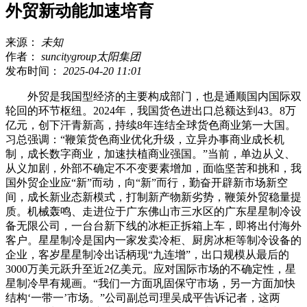
外贸新动能加速培育
来源：
未知
作者：
suncitygroup太阳集团
发布时间：
2025-04-20 11:01
外贸是我国型经济的主要构成部门，也是通顺国内国际双
轮回的环节枢纽。2024年，我国货色进出口总额达到43。8万
亿元，创下汗青新高，持续8年连结全球货色商业第一大国。
习总强调：“鞭策货色商业优化升级，立异办事商业成长机
制，成长数字商业，加速扶植商业强国。”当前，单边从义、
从义加剧，外部不确定不不变要素增加，面临坚苦和挑和，我
国外贸企业应“新”而动，向“新”而行，勤奋开辟新市场新空
间，成长新业态新模式，打制新产物新劣势，鞭策外贸稳量提
质。机械轰鸣、走进位于广东佛山市三水区的广东星星制冷设
备无限公司，一台台新下线的冰柜正拆箱上车，即将出付海外
客户。星星制冷是国内一家发卖冷柜、厨房冰柜等制冷设备的
企业，客岁星星制冷出话柄现“九连增”，出口规模从最后的
3000万美元跃升至近2亿美元。应对国际市场的不确定性，星
星制冷早有规画。“我们一方面巩固保守市场，另一方面加快
结构‘一带一’市场。”公司副总司理吴成平告诉记者，这两