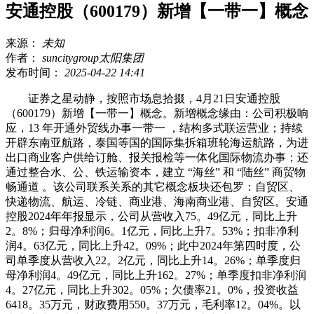
安通控股（600179）新增【一带一】概念
来源：
未知
作者：
suncitygroup太阳集团
发布时间：
2025-04-22 14:41
证券之星动静，按照市场息拾掇，4月21日安通控股
（600179）新增【一带一】概念。新增概念缘由：公司积极响
应，13 年开通外贸线办事一带一 ，结构多式联运营业；持续
开辟东南亚航路，泰国等国的国际集拆箱班轮海运航路，为进
出口商业客户供给订舱、报关报检等一体化国际物流办事；还
通过整合水、公、铁运输资本，建立 “海丝” 和 “陆丝” 商贸物
畅通道 。该公司联系关系的其它概念板块还包罗：自贸区、
快递物流、航运、冷链、商业港、海南商业港、自贸区。安通
控股2024年年报显示，公司从营收入75。49亿元，同比上升
2。8%；归母净利润6。1亿元，同比上升7。53%；扣非净利
润4。63亿元，同比上升42。09%；此中2024年第四时度，公
司单季度从营收入22。2亿元，同比上升14。26%；单季度归
母净利润4。49亿元，同比上升162。27%；单季度扣非净利润
4。27亿元，同比上升302。05%；欠债率21。0%，投资收益
6418。35万元，财政费用550。37万元，毛利率12。04%。以