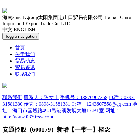
海南suncitygroup太阳集团进出口贸易有限公司
Hainan Cuirun
Import and Export Trade Co. LTD
中文
ENGLISH
Toggle navigation
首页
关于我们
贸易动态
贸易资讯
联系我们
联系我们
联系人：陈女士
手机号：13876907358
电话：0898-
31581380
传真：0898-31581381
邮箱：1243607558@qq.com
地
址：海口市国贸路49-1号港澳发展大厦17-B1室
网址：
http://www.0379zsw.com
安通控股（600179）新增【一带一】概念