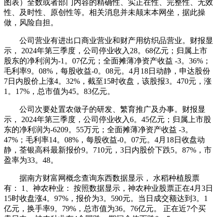
图表）全数或者部门内容的精确性、实正在性、完整性、无效
性、及时性、原创性等。相关消息并未颠末本网坐，据此操
做，风险自担。
公司营业有进出口商业营业和财产用纺织品营业。财报显
示， 2024年第三季度，公司停业收入28。68亿元；归属上市
股东的净利润为-1。07亿元；全面摊薄净资产收益 -3。36%；
毛利率9。08%，每股收益-0。08元。4月18日动静，申达股份
7日内股价上涨4。32%，截至15时收盘，该股报3。470元，涨
1。17%，总市值为45。83亿元。
公司次要处置农做子的研发、繁育推广及办事。财报显
示， 2024年第三季度，公司停业收入6。45亿元；归属上市股
东的净利润为-6209。55万元；全面摊薄净资产收益 -3。
47%；毛利率14。08%，每股收益-0。07元。4月18日收盘动
静，荃银高科最新报价9。710元，3日内股价下跌5。87%，市
盈率为33。48。
据南方财富网概念查询东西数据显示， 水稻种植股票
有： 1、神农种业： 按照数据显示，神农种业股票正在4月3日
15时收盘涨4。97%，报价为3。590元。当日成交额达到3。1
亿元，换手率9。79%，总市值为36。76亿元。 正在近7个买