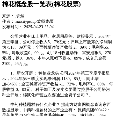
棉花概念股一览表(棉花股票)
来源：
未知
作者：
suncitygroup太阳集团
发布时间：
2025-04-23 11:04
公司营业有床上用品、家居用品等。财报显示， 2024年
第三季度，公司停业收入5。79亿元；归属上市股东的净利润
为7518。09万元；全面摊薄净资产收益 2。09%；毛利率55。
5%，每股收益0。09元。4月18日收盘动静，富安娜报8。270
元/股，跌0。36%。本年来涨幅下跌-6。89%，成交总金额
2109。26万元。
1、新农开辟： 种植业龙头 公司2024年第三季度季报显
示，2024年第三季度实现净利润-1189。85万，同比增
加-646%；全面摊薄净资产收益 -1。72%，毛利率6。05%，每
股收益-0。03元。 种子加工及发卖次要通过控股子公司塔河
种业开展；棉浆化纤营业次要通过全资子公司？。
中药种植题材有什么企业？ 据南方财富网概念查询东西
数据显示，中药种植题材的上市企业有： 昆药集团600422：
昆药集团2024年第三季度毛利率40。55%，净利率8。24%，