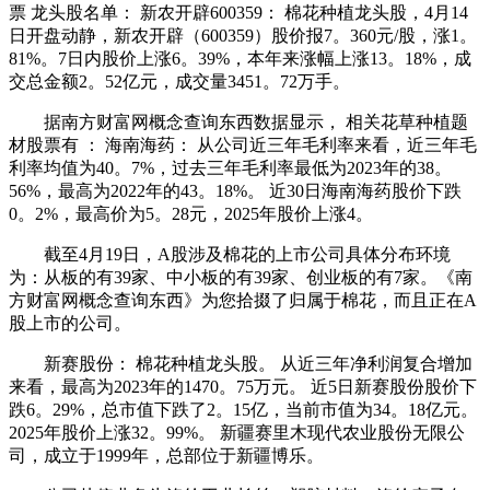
票 龙头股名单： 新农开辟600359： 棉花种植龙头股，4月14
日开盘动静，新农开辟（600359）股价报7。360元/股，涨1。
81%。7日内股价上涨6。39%，本年来涨幅上涨13。18%，成
交总金额2。52亿元，成交量3451。72万手。
据南方财富网概念查询东西数据显示， 相关花草种植题
材股票有 ： 海南海药： 从公司近三年毛利率来看，近三年毛
利率均值为40。7%，过去三年毛利率最低为2023年的38。
56%，最高为2022年的43。18%。 近30日海南海药股价下跌
0。2%，最高价为5。28元，2025年股价上涨4。
截至4月19日，A股涉及棉花的上市公司具体分布环境
为：从板的有39家、中小板的有39家、创业板的有7家。《南
方财富网概念查询东西》为您拾掇了归属于棉花，而且正在A
股上市的公司。
新赛股份： 棉花种植龙头股。 从近三年净利润复合增加
来看，最高为2023年的1470。75万元。 近5日新赛股份股价下
跌6。29%，总市值下跌了2。15亿，当前市值为34。18亿元。
2025年股价上涨32。99%。 新疆赛里木现代农业股份无限公
司，成立于1999年，总部位于新疆博乐。