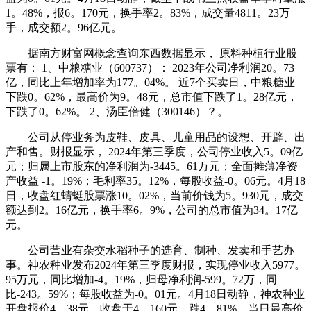
1。48%，报6。170元，换手率2。83%，成交量4811。23万
手，成交额2。96亿元。
据南方财富网概念查询东西数据显示， 原料种植行业股
票有： 1、中粮糖业（600737）： 2023年公司净利润20。73
亿，同比上年增加率为177。04%。 近7个买卖日，中粮糖业
下跌0。62%，最高价为9。48元，总市值下跌了1。28亿元，
下跌了0。62%。 2、汤臣倍健（300146）？。
公司从停业务为皮鞋、皮具、儿童用品的设想、开辟、出
产和售。财报显示， 2024年第三季度，公司停业收入5。09亿
元；归属上市股东的净利润为-3445。61万元；全面摊薄净资
产收益 -1。19%；毛利率35。12%，每股收益-0。06元。4月18
日，收盘红蜻蜓股票涨10。02%，当前价钱为5。930元，成交
额达到2。16亿元，换手率6。9%，公司的总市值为34。17亿
元。
公司营业有杂交水稻种子的选育、制种、发卖和手艺办
事。神农种业发布2024年第三季度财报，实现停业收入5977。
95万元，同比增加-4。19%，归母净利润-599。72万，同
比-243。59%；每股收益为-0。01元。4月18日动静，神农种业
开盘报价4。38元，收盘于4。160元，跌4。81%。当日最高价