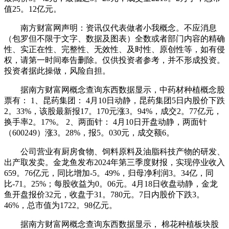
值25。12亿元。
南方财富网声明：资讯仅代表做者小我概念。不应消息
（包罗但不限于文字、数据及图表）全数或者部门内容的精确
性、实正在性、完整性、无效性、及时性、原创性等，如有侵
权，请第一时间奉告删除。仅供投资者参考，并不形成投资。
投资者据此操做，风险自担。
据南方财富网概念查询东西数据显示，中药材种植概念股
票有： 1、昆药集团： 4月10日动静，昆药集团5日内股价下跌
2。33%，该股最新报17。170元涨3。94%，成交2。77亿元，
换手率2。17%。 2、两面针： 4月10日开盘动静，两面针
（600249）涨3。28%，报5。030元，成交额6。
公司营业有厨房食物、饲料原料及油脂科技产物的研发、
出产取发卖。金龙鱼发布2024年第三季度财报，实现停业收入
659。76亿元，同比增加-5。49%，归母净利润3。34亿，同
比-71。25%；每股收益为0。06元。4月18日收盘动静，金龙
鱼开盘报价32元，收盘于31。780元。7日内股价下跌3。
46%，总市值为1722。98亿元。
据南方财富网概念查询东西数据显示， 棉花种植板块股