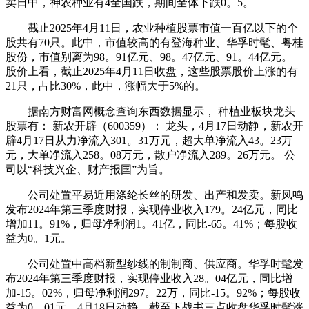
卖日中，神农种业有4全国跌，期间全体下跌0。5。
截止2025年4月11日，农业种植股票市值一百亿以下的个
股共有70只。此中，市值较高的有登海种业、华孚时髦、粤桂
股份，市值别离为98。91亿元、98。47亿元、91。44亿元。
股价上看，截止2025年4月11日收盘，这些股票股价上涨的有
21只，占比30%，此中，涨幅大于5%的。
据南方财富网概念查询东西数据显示， 种植业板块龙头
股票有： 新农开辟（600359）： 龙头，4月17日动静，新农开
辟4月17日从力净流入301。31万元，超大单净流入43。23万
元，大单净流入258。08万元，散户净流入289。26万元。 公
司以“科技兴企、财产报国”为旨。
公司处置平易近用涤纶长丝的研发、出产和发卖。新凤鸣
发布2024年第三季度财报，实现停业收入179。24亿元，同比
增加11。91%，归母净利润1。41亿，同比-65。41%；每股收
益为0。1元。
公司处置中高档新型纱线的制制商、供应商。华孚时髦发
布2024年第三季度财报，实现停业收入28。04亿元，同比增
加-15。02%，归母净利润297。22万，同比-15。92%；每股收
益为0。01元。4月18日动静，截至下战书三点收盘华孚时髦涨