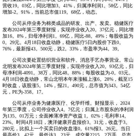
营收19。03亿，同比增加3。41%，归属净利润1。58亿，同比
增加-2。91%，当前总市值119。68亿，动态。
公司从停业务为棉类成品的研发、出产、发卖。稳健医疗
发布2024年第三季度财报，实现停业收入20。37亿元，同比增
加16。8%，归母净利润1。69亿，同比-88。49%；每股收益为
0。29元。4月18日收盘动静，稳健医疗5日内股价下跌0。
76%，最新报43。500元，跌2。33%，市盈率为44。39。
公司次要处置纺织营业和软件、消息手艺办事营业。常山
北明发布2024年第三季度财报，实现停业收入20。93亿元，归
母净利润-4091。38万，同比48。88%；每股收益为-0。03元。
4月18日收盘动静，常山北明本年来涨幅上涨6。28%，截至15
时收盘，该股涨5。14%，报21。490元，总市值为343。54亿
元，PE为-358。17。
公司从停业务为健康医疗、化学纤维。财报显示， 2024
年第三季度，公司停业收入4。7亿元；归属上市股东的净利润
为135。01万元；全面摊薄净资产收益 1。02%；毛利率14。
23%。时间4月18日，澳洋健康开盘报价3。31元，收盘于3。
280元，比拟上一个买卖日的收盘涨0。61%报3。26元。当日
最高价3。42元，最低达3。23元，成交量2215。2万手，总市