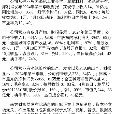
公司从停业务为涤纶工业长丝、塑胶材料、涤纶帘子布。
海利得发布2024年第三季度财报，实现停业收入14。91亿元，
同比增加-0。05%，归母净利润1。07亿，同比6。45%；每股
收益为0。1元。4月18日动静，海利得7日内股价上涨3。2%，
市盈率为12。49。
公司营业有皮具产物。财报显示， 2024年第三季度，公
司停业收入1。67亿元；归属上市股东的净利润为-3947。65万
元；全面摊薄净资产收益 -8。88%；毛利率1。97%，每股收
益-0。1元。4月18日万里马动静，该股开盘报4。32元，截至
15点收盘，该股跌2。31%，报4。220元，当日最高价为4。42
元。换手率6。74%。
公司营业有涤纶长丝的出产、发卖以及PTA的出产。财报
显示， 2024年第三季度，公司停业收入278。34亿元；归属上
市股东的净利润为-5855。81万元；全面摊薄净资产收益 -0。
16%；毛利率3。32%，每股收益-0。03元。4月18日，桐昆股
份(601233)15时股价报10。160元，涨1。09%，市值为244。33
亿元，换手率0。59%，当日成交额1。43亿元。
南方财富网发布此消息的目标正在于更多消息，取本坐立
场无关。不应消息（包罗但不限于文字、视频、音频、数据及