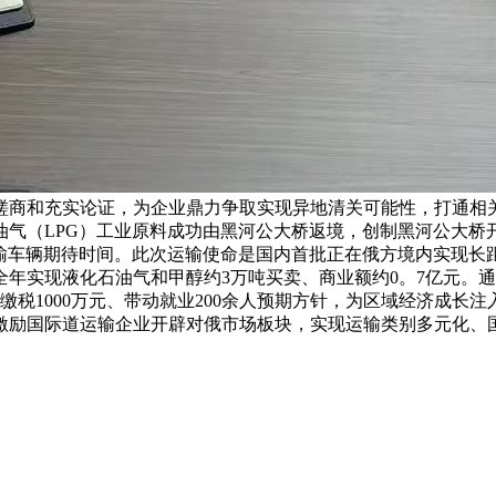
磋商和充实论证，为企业鼎力争取实现异地清关可能性，打通相
石油气（LPG）工业原料成功由黑河公大桥返境，创制黑河公大
输车辆期待时间。此次运输使命是国内首批正在俄方境内实现长
部全年实现液化石油气和甲醇约3万吨买卖、商业额约0。7亿元
元、缴税1000万元、带动就业200余人预期方针，为区域经济成
激励国际道运输企业开辟对俄市场板块，实现运输类别多元化、