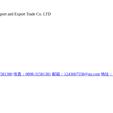
port and Export Trade Co. LTD
581380
传真：0898-31581381
邮箱：1243607558@qq.com
地址：