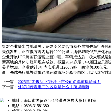
针对企业提出异地清关，萨尔图区结合市商务局前去海行多轮
去俄罗斯，正在俄方境内运转2200公里，满载45吨俄产液化
企业开展LPG跨国联运营业新冲破。车辆抵达后，极大缩减运
新高地的具体步履和现实成效。截至2024岁尾，中晟国金总
显著增加。企业估计3年内实现进口200万吨、商业额100亿
事，先试先行填补对俄跨境运输市场经验空白区，以活泼实践
上一篇：
2025年“零售商业”板块上市公司名单值得珍藏！
下一篇：
外贸和跨境电商的区别是什么｜跨境电商
地址：海口市国贸路49-1号港澳发展大厦17-B1室
电话：0898-31581380
传真：0898-31581381