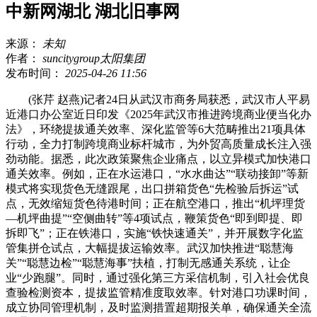
中新网湖北 湖北旧事网
来源：
未知
作者：
suncitygroup太阳集团
发布时间：
2025-04-26 11:56
(张芹 赵燕)记者24日从武汉市商务局获悉，武汉市人平易
近港口办公室近日印发《2025年武汉市推进跨境商业便当化办
法》，环绕提拔通关效率、深化监管等6大范畴推出21项具体
行动，全力打制跨境商业标杆城市，为外贸高质量成长注入强
劲动能。据悉，此次政策聚焦企业痛点，以立异模式加快港口
通关效率。例如，正在水运港口，“水水曲达”“联动接卸”等新
模式将实现货色无缝跟尾，出口拼箱货色“先检验后拆运”试
点，无效缩短货色待港时间；正在航空港口，推出“机坪理货
—机坪曲提”“空侧曲转”等4项试点，鞭策货色“即到即提、即
拆即飞”；正在铁港口，实施“铁快速通关”，并开展数字化监
管集拼仓试点，大幅提拔运输效率。武汉加快推进“聪慧海
关”“聪慧边检”“聪慧海事”扶植，打制无感通关系统，让企
业“少跑腿”。同时，通过强化第三方采信机制，引入社会优良
查验检测资本，提拔监管精准度取效率。针对港口功课时间，
成立协同管理机制，及时监测措置超期报关单，确保通关全流