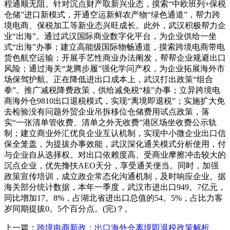
程通顺无阻。针对沉点财产取新兴业态，摸索“中欧班列+保税
仓储”进口新模式，开通空运新鲜农产物“绿色通道”，帮力跨
境电商、保税加工等新业态兴旺成长。此外，武汉积极帮力企
业“出海”。通过武汉国际商业数字化平台，为企业供给一坐
式“出海”办事；建立高能级国际物畅通道，摸索跨境电商带电
货色航空运输；开展手艺性商业办法阐发，帮帮企业规避出口
风险；通过海关“龙腾步履”强化学问产权，为企业拓展海外市
场保驾护航。正在降低进出口成本上，武汉打出政策“组合
拳”。推广减税降费政策，供给减免税“核”办事；立异跨境电
商海外仓9810出口退税模式，实现“离境即退税”；实施扩大免
去检验没有问题外贸企业吊拆移位仓储费用试点政策，落
实“一张清单管收费、清单之外无收费”港区场坐收费公示轨
制；建立商业外汇优良企业互认机制，实现中小微企业出口信
保全笼盖，为提拔办事效能，武汉深化通关模式分析使用，付
与企业自从选择权。对出口依赖度高、受商业摩擦冲击较大的
沉点企业，优先搀扶AEO天分，享受通关便当。同时，加强
政策宣传培训，成立政企常态化沟通机制，及时响应企业。据
海关部分统计数据，本年一季度，武汉市进出口949。7亿元，
同比增加17。8%，占湖北省进出口总值的54。5%，占比力客
岁同期提拔0。5个百分点。(完)？。
上一篇：
跨境电商新政：出口海外仓离境即退税政策解析