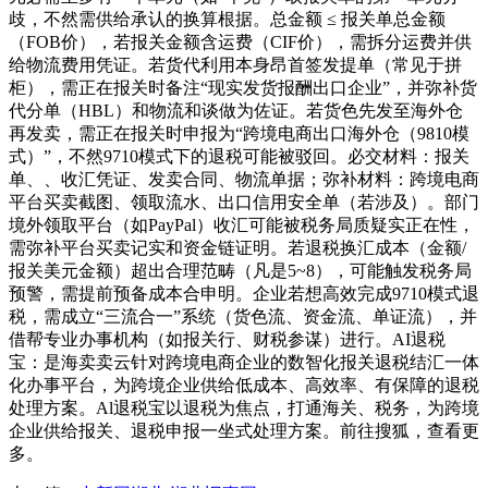
歧，不然需供给承认的换算根据。总金额 ≤ 报关单总金额
（FOB价），若报关金额含运费（CIF价），需拆分运费并供
给物流费用凭证。若货代利用本身昂首签发提单（常见于拼
柜），需正在报关时备注“现实发货报酬出口企业”，并弥补货
代分单（HBL）和物流和谈做为佐证。若货色先发至海外仓
再发卖，需正在报关时申报为“跨境电商出口海外仓（9810模
式）”，不然9710模式下的退税可能被驳回。必交材料：报关
单、、收汇凭证、发卖合同、物流单据；弥补材料：跨境电商
平台买卖截图、领取流水、出口信用安全单（若涉及）。部门
境外领取平台（如PayPal）收汇可能被税务局质疑实正在性，
需弥补平台买卖记实和资金链证明。若退税换汇成本（金额/
报关美元金额）超出合理范畴（凡是5~8），可能触发税务局
预警，需提前预备成本合申明。企业若想高效完成9710模式退
税，需成立“三流合一”系统（货色流、资金流、单证流），并
借帮专业办事机构（如报关行、财税参谋）进行。AI退税
宝：是海卖卖云针对跨境电商企业的数智化报关退税结汇一体
化办事平台，为跨境企业供给低成本、高效率、有保障的退税
处理方案。Al退税宝以退税为焦点，打通海关、税务，为跨境
企业供给报关、退税申报一坐式处理方案。前往搜狐，查看更
多。