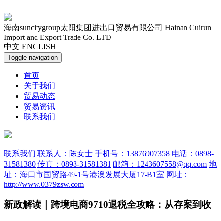
海南suncitygroup太阳集团进出口贸易有限公司
Hainan Cuirun
Import and Export Trade Co. LTD
中文
ENGLISH
Toggle navigation
首页
关于我们
贸易动态
贸易资讯
联系我们
联系我们
联系人：陈女士
手机号：13876907358
电话：0898-
31581380
传真：0898-31581381
邮箱：1243607558@qq.com
地
址：海口市国贸路49-1号港澳发展大厦17-B1室
网址：
http://www.0379zsw.com
新政解读｜跨境电商9710退税全攻略：从存案到收