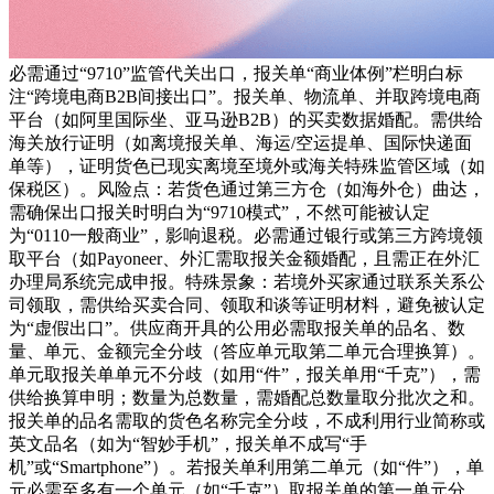
必需通过“9710”监管代关出口，报关单“商业体例”栏明白标
注“跨境电商B2B间接出口”。报关单、物流单、并取跨境电商
平台（如阿里国际坐、亚马逊B2B）的买卖数据婚配。需供给
海关放行证明（如离境报关单、海运/空运提单、国际快递面
单等），证明货色已现实离境至境外或海关特殊监管区域（如
保税区）。风险点：若货色通过第三方仓（如海外仓）曲达，
需确保出口报关时明白为“9710模式”，不然可能被认定
为“0110一般商业”，影响退税。必需通过银行或第三方跨境领
取平台（如Payoneer、外汇需取报关金额婚配，且需正在外汇
办理局系统完成申报。特殊景象：若境外买家通过联系关系公
司领取，需供给买卖合同、领取和谈等证明材料，避免被认定
为“虚假出口”。供应商开具的公用必需取报关单的品名、数
量、单元、金额完全分歧（答应单元取第二单元合理换算）。
单元取报关单单元不分歧（如用“件”，报关单用“千克”），需
供给换算申明；数量为总数量，需婚配总数量取分批次之和。
报关单的品名需取的货色名称完全分歧，不成利用行业简称或
英文品名（如为“智妙手机”，报关单不成写“手
机”或“Smartphone”）。若报关单利用第二单元（如“件”），单
元必需至多有一个单元（如“千克”）取报关单的第一单元分