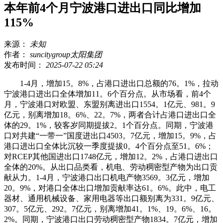
本年前4个月宁波港口进出口同比增加
115%
来源：
未知
作者：
suncitygroup太阳集团
发布时间：
2025-07-22 05:24
1-4月，增加15。8%，占港口进出口总额的76。1%，拉动
宁波港口进出口全体增加11。6个百分点。从市场看，前4个
月，宁波港口对欧盟、东盟别离进出口1554。1亿元、981。9
亿元，别离增加18。6%、22。7%，两者合计占港口进出口全
体的29。1%，较客岁同期提拔2。1个百分点。同期，宁波港
口对共建“一带一”国度进出口4503。7亿元，增加15。9%，占
港口进出口全体比沉较一季度提拔0。4个百分点至51。6%；
对RCEP其他国进出口1748亿元，增加12。2%，占港口进出口
全体的20%。从出口品类看，机电、劳动稠密型产物为出口贡
献从力。1-4月，宁波港口出口机电产物3569。3亿元，增加
20。9%，对港口全体出口增加贡献率达61。6%。此中，电工
器材、通用机械设备、家用电器等出口额别离为331。9亿元、
307。5亿元、292。7亿元，别离增加41。1%、19。6%、16。
2%。同期，宁波港口出口劳动稠密型产物1834。7亿元，增加