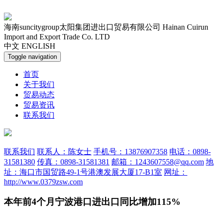
海南suncitygroup太阳集团进出口贸易有限公司
Hainan Cuirun
Import and Export Trade Co. LTD
中文
ENGLISH
Toggle navigation
首页
关于我们
贸易动态
贸易资讯
联系我们
联系我们
联系人：陈女士
手机号：13876907358
电话：0898-
31581380
传真：0898-31581381
邮箱：1243607558@qq.com
地
址：海口市国贸路49-1号港澳发展大厦17-B1室
网址：
http://www.0379zsw.com
本年前4个月宁波港口进出口同比增加115%