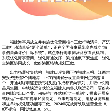
福建海事局成立并实施优化营商根本工做行动清单、严沉
工做行动清单等“两个清单”，正在全国海事系统率先成立“海
事侧营商评价目标系统”，试点奉行海事侧营商察看员机制，
系统优化海事营商。强化海通次序，紧扣通航平安焦点，强化
全港区协同成长，做好港区锚地规划工做。
出力拓展收集结构，福建口岸集团正在福建三明、江西吉
安投资扶植2个陆地港，正在内陆省份设置营业网点跨越10
个，开通4条闽赣图定班列及厦门-成都双向班列，并取中铁南
昌局集团、中铁快运合伙设立福建东南多式联运公司，更好办
事内陆进出口企业。积极推广多式联运“一单制”，摸索开展多
式联运“一单制”提单尺度制定、办事规范制定、消息系统扶植
和提单物权凭证功能等工做。2024年完成海铁联运营业量18。
8万标箱，同比增加18。5%。