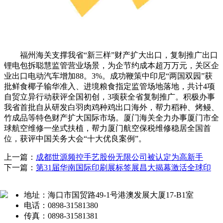
福州海关支撑我省“新三样”财产扩大出口，复制推广出口
锂电包拆聪慧监管营业场景，为企节约成本超万万元，关区企
业出口电动汽车增加88。3%。成功鞭策中印尼“两国双园”获
批鲜食椰子输华准入、进境粮食指定监管场地落地，共计4项
自贸立异行动获评全国初创，3项获全省复制推广。积极办事
我省首批自从研发白羽肉鸡种鸡出口海外，帮力稻种、烤鳗、
竹成品等特色财产扩大国际市场。厦门海关全力办事厦门市全
球航空维修一坐式扶植，帮力厦门航空保税维修稳居全国首
位，获评中国关务大会“十大优良案例”。
上一篇：
成都世源频控手艺股份无限公司被认定为高新手
下一篇：
第31届华南国际印刷展标签展昌大揭幕激活全球印
地址：海口市国贸路49-1号港澳发展大厦17-B1室
电话：0898-31581380
传真：0898-31581381