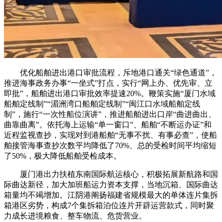
优化船舶进出港口审批流程，斥地港口通关“绿色通道”，
推进海事政务办事“一坐式”打点，实行“网上办、优先审、立
即批”，船舶进出港口审批效率提速20%。鞭策实施“厦门水域
船舶定线制”“湄洲湾口船舶定线制”“闽江口水域船舶定线
制”，施行“一次性船位演讲”，推进船舶进出口岸“曲进曲出、
曲靠曲离”。依托海上运输“单一窗口”、船舶“不断运办证”和
近程监视查抄，实现对到港船舶“无事不扰、有事必查”，使船
舶接管海事查抄次数平均降低了70%、总的受检时间平均缩短
了50%，极大降低船舶受检成本。
厦门港出力扶植东南国际航运核心，积极拓展新航路和国
际曲达新径，加大加班船运力资本支撑，当地沉箱、国际曲达
箱量均不竭增加。江阴港阐扬福建省规模最大的单体连片集拆
箱港区劣势，构成7个集拆箱泊位连片开辟运营款式，同时聚
力成长进境粮食、整车物流、危货营业。