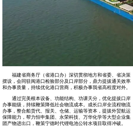
福建省商务厅（省港口办）深切贯彻地方和省委、省决策
摆设，会同驻闽港口检验部分及口岸部分，鼎力提拔通关效率
和办事质量，持续优化港口营商，积极办事我省高程度对外。
通过完美根本设备、功能结构、功课天分，优化提拔口岸
办事能级，持续鞭策降低社会物流成本。成长口岸全流程物流
办事，整合船货代、报关、仓储、运输等资本，提拔外贸航运
保障能力，帮力恒申集团、永荣科技、万华化学等大型企业集
团产物进出口，鞭策宁德时代锂电池公转水项目取得冲破。