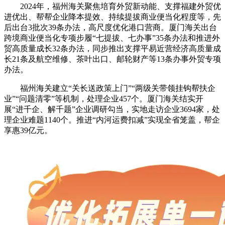
2024年，福州海关聚焦培育外贸新动能、支撑福建外贸优
进优出、帮帮企业降本提效、持续提拔商业便当化程度等，先
后出台3批次39条办法，高尺度优化港口营商。厦门海关出台
跨境商业便当化专项步履“七提拔、七办事”35条办法和推进外
贸高质量成长32条办法，同步推出支撑平易近营经济高质量成
长21条及航空维修、茶叶出口、邮轮财产等13条办事外贸专项
办法。
福州海关建立“关长送政策上门”“两级关带领挂钩帮扶企
业”“问题清零”等机制，处理企业457个。厦门海关结实开
展“进千企、解千题”企业调研勾当，实地走访企业3694家，处
理企业难题1140个。推进“内河运费扣减”实现全省笼盖，帮企
享惠39亿元。