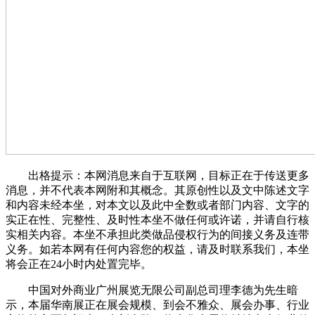
出格提示：本网消息来自于互联网，目标正在于传送更多
消息，并不代表本网附和其概念。其原创性以及文中陈述文字
和内容未经本坐，对本文以及此中全数或者部门内容、文字的
实正在性、完整性、及时性本坐不做任何或许诺，并请自行核
实相关内容。本坐不承担此类做品侵权行为的间接义务及连带
义务。如若本网有任何内容您的权益，请及时联系我们，本坐
将会正在24小时内处置完毕。
中国对外商业广州展览无限公司副总司理李德为先生暗
示，本届华南展正在展会规模、到会不雅众、展会办事、行业