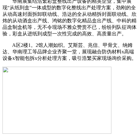
华南展集结浩繁彩盒整线出产设备的精英企业，集中展
现“从纸到盒”一体成型的数字化整线出产处理方案，劲刚的全
从动高速封面拆卸联动线、浩达的全从动精拆封面联动线、欣
炜的从动酒盒出产线、鸿铭的数字化精品盒出产线、中科的精
品盒制盒机等，无不令现场不雅众赞赏不已，纷纷列队征询体
验，彩盒从进纸到成型一次性完成的高效、高质量出产。
A区2楼1。2馆人潮如织。艾斯芸、兆信、甲骨文、纳姆
达、华南理工等品牌企业齐聚一堂，展现融合防伪材料x高端
设备x智能包拆x分析处理方案，吸引浩繁买家现场询价采购。