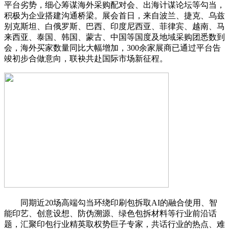
平台劣势，细心筹谋海外采购配对会、出海计谋论坛等勾当，
积极为企业搭建沟通桥梁。展会首日，来自波兰、捷克、乌兹
别克斯坦、白俄罗斯、巴西、印度尼西亚、菲律宾、越南、马
来西亚、泰国、韩国、蒙古、中国等国度及地域采购团悉数到
会，海外买家数量同比大幅增加，300余家展商已通过平台告
竣初步合做意向，联袂共赴国际市场新征程。
同期近20场高端勾当环绕印刷包拆取AI的融合使用、智
能印艺、创意设想、防伪溯源、绿色包拆材料等行业前沿话
题，汇聚印包行业精英取权势巨子专家，共话行业的热点、难