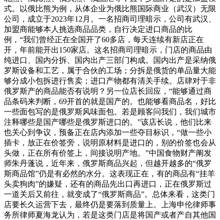
式。以俄比熊为例，从体企业为俄比熊国际商业（武汉）无限
公司，成立于2023年12月。一名招商司理暗示，公司有武汉、
加盟商能够本人挑选商品品类，自行决定进口商品的比
例，“我们曾经正在全国开了60多店，每天连续有新店正在
开，年前能开出150家店。这名招商司理暗示，门店的商品由
纯进口、国内分拆、国内出产三部门构成。国内出产是采纳俄
罗斯设备和工艺，属于合伙的工场；分拆是俄货的单品量大能
够分成小包拆进行售卖；进口产物都有清关手续。店肆对于非
俄罗斯产的商品能否有说明？另一位店长回应，“能够通过商
品条码来判断，69开首的就是国产的。也能够看商品名，好比
一些面包写的是俄罗斯风味面包。若是顾客问我们，我们城市
注释哪些是国产哪些是俄罗斯进口的。”该店长说，他们比来
也关心到争议，预备正在店内添加一些夺目标识，“做一些小
插卡，放正在价签旁，说明原材料是进口的，别的价签也会从
头做，正在所有价签上，间接说明产地。”中国食物财产阐发
师朱丹蓬说，近年来，俄罗斯商品兴起，但越开越多的“俄罗
斯商品馆”仍是有必然的水分。这表现正在，有的商品有“挂羊
头卖狗肉”的嫌疑，还有的商品先出口再进口，正在俄罗斯过
一道关后又前往，就变成了“俄罗斯商品”。总体来看，这类门
店要长久运营下去，最终仍是要落到质量上。上海申伦律师事
务所律师夏海龙认为，若是这类门店是将国产或者产自其他国