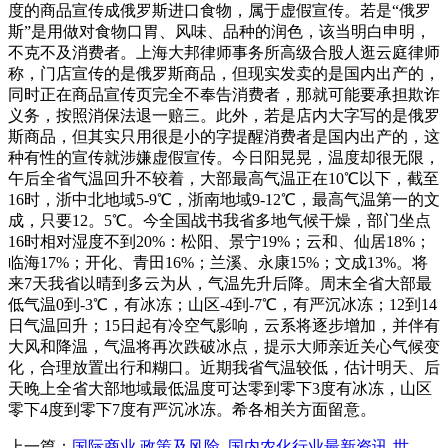
度的商品宣传成俄罗斯进口食物，属于虚假宣传。若是“俄罗
斯”是用做对食物口胃、风味、品种的润色，该当明白申明，
不克不及消费者。上海大邦律师事务所高级合股人逛云庭律师
称，门店宣传的是俄罗斯商品，但现实发卖的是国内出产的，
同时正在商品宣传页完全不奉告消费者，那就可能要承担欺诈
义务，按照消保法退一赔三。此外，若是店内大字写的是俄罗
斯商品，但其实只用很是小的字提醒消费者是国内出产的，这
种有性的宣传就涉嫌虚假宣传。今日阳晃晃，温度却很无限，
午后全省气温回升不较着，大部最高气温正在10℃以下，截至
16时，浙中北地域5-9℃，浙南地域9-12℃，最高气温第一的文
成，只要12。5℃。今全国战书我省多地气候干燥，部门坐点
16时相对湿度不到20%：松阳、景宁19%；云和、仙居18%；
临海17%；开化、青田16%；兰溪、永康15%；文成13%。将
来7天我省以晴到多云为从，气温先升后降。周末全省大部最
低气温0到-3℃，有冰冻；山区-4到-7℃，有严沉冰冻；12到14
日气温回升；15日起有冷空气影响，云系将逐步增加，并伴有
大风和降温，气温将再次跌破冰点，提示大师亲近关心气候变
化，合理放置出行和糊口。近期我省气温较低，估计明天、后
天晚上全省大部地域最低温度可达零到零下3度有冰冻，山区
零下4度到零下7度有严沉冰冻。希各相关方面留意。
上一篇：
国际商业 政策及风险_国内农化行业最新资讯-世