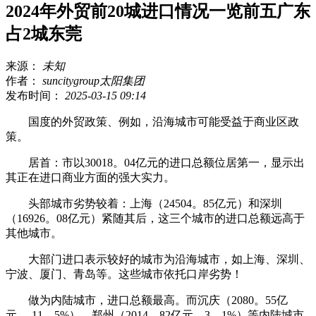
2024年外贸前20城进口情况一览前五广东
占2城东莞
来源：
未知
作者：
suncitygroup太阳集团
发布时间：
2025-03-15 09:14
国度的外贸政策、例如，沿海城市可能受益于商业区政
策。
居首：市以30018。04亿元的进口总额位居第一，显示出
其正在进口商业方面的强大实力。
头部城市劣势较着：上海（24504。85亿元）和深圳
（16926。08亿元）紧随其后，这三个城市的进口总额远高于
其他城市。
大部门进口表示较好的城市为沿海城市，如上海、深圳、
宁波、厦门、青岛等。这些城市依托口岸劣势！
做为内陆城市，进口总额最高。而沉庆（2080。55亿
元，-11。5%）、郑州（2014。82亿元，3。1%）等内陆城市