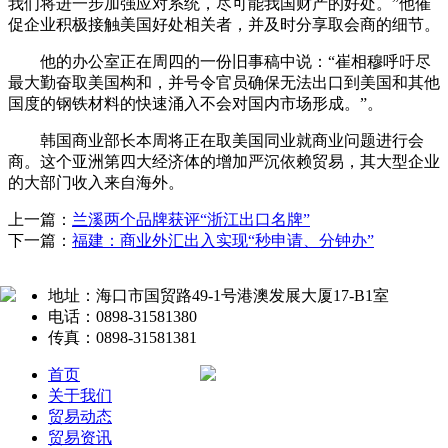
我们将进一步加强应对系统，尽可能我国财产的好处。”他催
促企业积极接触美国好处相关者，并及时分享取会商的细节。
他的办公室正在周四的一份旧事稿中说：“崔相穆呼吁尽
最大勤奋取美国构和，并号令官员确保无法出口到美国和其他
国度的钢铁材料的快速涌入不会对国内市场形成。”。
韩国商业部长本周将正在取美国同业就商业问题进行会
商。这个亚洲第四大经济体的增加严沉依赖贸易，其大型企业
的大部门收入来自海外。
上一篇：
兰溪两个品牌获评“浙江出口名牌”
下一篇：
福建：商业外汇出入实现“秒申请、分钟办”
地址：海口市国贸路49-1号港澳发展大厦17-B1室
电话：0898-31581380
传真：0898-31581381
首页
关于我们
贸易动态
贸易资讯