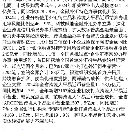
电商、市场采购营业成长，2024年相关营业出入规模达334．8
亿美元，同比增加28．8％。金融外汇特色办事优化升级。
2024年，企业分析使用外汇衍生品和跨境人平易近币结算办理
汇率风险比例达46．9％。科技赋能金融外汇办事立异，深化
企业跨境信用消息办事系统扶植，扩大数字普惠金融笼盖面，
帮力办事实体经济成长。跨境金融办事平台帮力企业累计获得
商业融资84亿元，此中出口信保中小企业险保单融资金额同比
增加1．2倍；“银企融资对接”使用场景帮帮企业获得融资授信
245亿元，同比增加1．1倍；全国首批试点“企业汇率风险办理
办事”使用场景，首日即落地全国首笔外汇衍生品签约登记营
业。试点近四个月来，已为917家企业打点外汇衍生品营业
2294笔，签约金额合计188亿元。福建组织实施首办户拓展、
跨境融资扩容、便当化程度提拔、两岸融合成长、供应链焦点
企业支撑、2024年全省跨境人平易近币营业量1．28万亿元，
同比增加4．7％。全年新增3163家企业初次打点跨境人平易近
币营业。鞭策沉点区域、范畴跨境人平易近币营业成长。全省
取RCEP国跨境人平易近币营业量1507．5亿元，同比增加
7％；全省银行机构为“专精特新”企业打点跨境人平易近币营
业169．1亿元，同比增加19．9％，跨境人平易近币营业办事
实体经济的能力不竭加强。