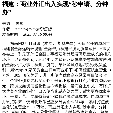
福建：商业外汇出入实现“秒申请、分钟
办”
来源：
未知
作者：
suncitygroup太阳集团
发布时间：
2025-03-16 08:44
东南网2月11日讯（本网记者 林先昌）今日召开的2024年
福建省金融运转环境暨“金融帮力福建经济高质量成长”旧事发
布会上，引见了外汇金融办事福建涉外经济高质量成长的相关
环境。记者领会到，2024年，更多运营从体享受愈加高效便利
的金融外汇办事，福州、厦门、泉州等试点地域积极政策盈
利，累计为576家优良企业打点商业项下5项高程度试点营业13
万笔、305．8亿美元，进一步便当优良企业经常项目资金收
付。企业外债签约和变动外汇登记下放银行打点营业超30亿美
元，跨境投融资便当化程度不竭提拔。发布会上引见，有序扩
大优良企业商业外汇出入便当化试点笼盖面，帮力更多优良中
小、平易近营、专精特新企业降低跨境结算成本。自2020年9
月试点以来，便当化政策已惠及外贸企业814家，累计打点便
当化试点营业39．6万笔、商业外汇出入实现“秒申请、分钟
办”。积极响应市场立异营业需求，支撑新型离岸商业、跨境