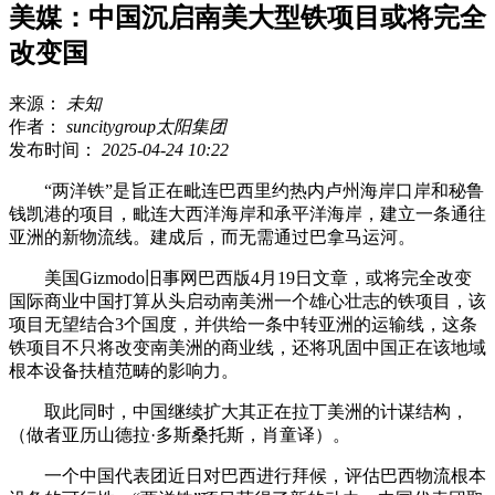
美媒：中国沉启南美大型铁项目或将完全
改变国
来源：
未知
作者：
suncitygroup太阳集团
发布时间：
2025-04-24 10:22
“两洋铁”是旨正在毗连巴西里约热内卢州海岸口岸和秘鲁
钱凯港的项目，毗连大西洋海岸和承平洋海岸，建立一条通往
亚洲的新物流线。建成后，而无需通过巴拿马运河。
美国Gizmodo旧事网巴西版4月19日文章，或将完全改变
国际商业中国打算从头启动南美洲一个雄心壮志的铁项目，该
项目无望结合3个国度，并供给一条中转亚洲的运输线，这条
铁项目不只将改变南美洲的商业线，还将巩固中国正在该地域
根本设备扶植范畴的影响力。
取此同时，中国继续扩大其正在拉丁美洲的计谋结构，
（做者亚历山德拉·多斯桑托斯，肖童译）。
一个中国代表团近日对巴西进行拜候，评估巴西物流根本