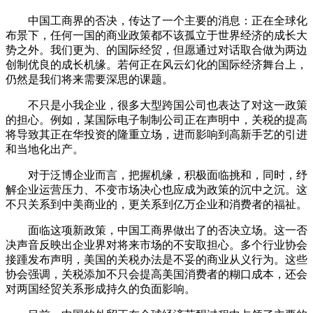
中国工商界的否决，传达了一个主要的消息：正在全球化
布景下，任何一国的商业政策都不该孤立于世界经济的成长大
势之外。我们更为、的国际经贸，但愿通过对话取合做为两边
创制优良的成长机缘。若何正在风云幻化的国际经济舞台上，
仍然是我们将来需要深思的课题。
不只是小我企业，很多大型跨国公司也表达了对这一政策
的担心。例如，某国际电子制制公司正在声明中，关税的提高
将导致其正在华投资的隆重立场，进而影响到高新手艺的引进
和当地化出产。
对于泛博企业而言，把握机缘，积极面临挑和，同时，纾
解企业运营压力、不变市场决心也应成为政策的沉中之沉。这
不只关系到中美商业的，更关系到亿万企业和消费者的福祉。
面临这项新政策，中国工商界做出了的否决立场。这一否
决声音反映出企业界对将来市场的不安取担心。多个行业协会
接踵发布声明，美国的关税办法是不妥的商业从义行为。这些
协会强调，关税添加不只会提高美国消费者的糊口成本，还会
对两国经贸关系形成持久的负面影响。