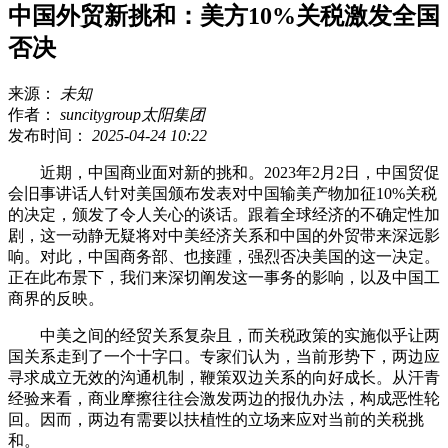
中国外贸新挑和：美方10%关税激发全国
否决
来源：
未知
作者：
suncitygroup太阳集团
发布时间：
2025-04-24 10:22
近期，中国商业面对新的挑和。2023年2月2日，中国贸促
会旧事讲话人针对美国颁布发表对中国输美产物加征10%关税
的决定，颁发了令人关心的谈话。跟着全球经济的不确定性加
剧，这一动静无疑将对中美经济关系和中国的外贸带来深远影
响。对此，中国商务部、也接踵，强烈否决美国的这一决定。
正在此布景下，我们来深切阐发这一事务的影响，以及中国工
商界的反映。
中美之间的经贸关系复杂且，而关税政策的实施似乎让两
国关系走到了一个十字口。专家们认为，当前形势下，两边应
寻求成立无效的沟通机制，鞭策双边关系的向好成长。从汗青
经验来看，商业摩擦往往会激发两边的报仇办法，构成恶性轮
回。因而，两边有需要以扶植性的立场来应对当前的关税挑
和。