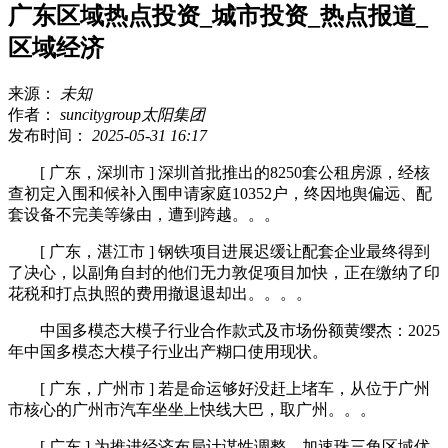
广东区域热点投资_城市投资_热点报道_
区域经济
来源：
未知
作者：
suncitygroup太阳集团
发布时间：
2025-05-31 16:17
[ 广东，深圳市 ] 深圳首批推出的8250套公租房源，经核
查初定入围和候补入围申请家庭10352户，终因地舆偏远、配
套设备不完美等缘由，遭到跨越。。。
[ 广东，湛江市 ] 钢铁项目进展迟缓让配套企业最终得到
了决心，以副角自封的他们无力敦促项目加快，正在缴纳了印
花税和打点执照的费用撤退退却出。。。。
中国多模态大模子行业合作款式及市场份额黄缨杰：2025
年中国多模态大模子行业出产糊口使用现状。
[ 广东，广州市 ] 若是命运够好没赶上堵车，从位于广州
市核心的广州市汽车坐坐上快线大巴，取广州。。。
[ 广东 ] 为推进经济布局计谋性调整，加速珠三角区域优