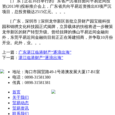
[ 广东 ] 正在16日举行的广东省严沉项目面向平易近间投
资(2013年)投标推介会上，广东省共向平易近资推出83项严沉
项目，总投资额达2515亿元。。。。
[ 广东，深圳市 ] 深圳龙华新区首批立异财产园宝能科技
园和锦绣文化科技园正式揭牌，立异载体的扶植将进一步鞭策
龙华新区的财产转型升级。曾经挂牌的佛山平易近间金融街
外，东莞平易近间金融街目前正正在筹建招商，并争取10月份
开业。此外，业。。。
上一篇：
广东湛江临港财产“逐浪出海”
下一篇：
湛江临港财产“逐浪出海”
地址：海口市国贸路49-1号港澳发展大厦17-B1室
电话：0898-31581380
传真：0898-31581381
首页
关于我们
贸易动态
贸易资讯
联系我们