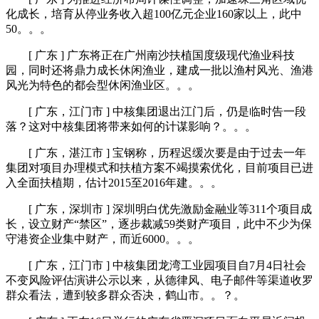
化成长，培育从停业务收入超100亿元企业160家以上，此中
50。。。
[ 广东 ] 广东将正在广州南沙扶植国度级现代渔业科技
园，同时还将鼎力成长休闲渔业，建成一批以渔村风光、渔港
风光为特色的都会型休闲渔业区。。。
[ 广东，江门市 ] 中核集团退出江门后，仍是临时告一段
落？这对中核集团将带来如何的计谋影响？。。。
[ 广东，湛江市 ] 宝钢称，历程迟缓次要是由于过去一年
集团对项目办理模式和扶植方案不竭摸索优化，目前项目已进
入全面扶植期，估计2015至2016年建。。。
[ 广东，深圳市 ] 深圳明白优先激励金融业等311个项目成
长，设立财产“禁区”，逐步裁减59类财产项目，此中不少为保
守港资企业集中财产，而近6000。。。
[ 广东，江门市 ] 中核集团龙湾工业园项目自7月4日社会
不变风险评估演讲公示以来，从德律风、电子邮件等渠道收罗
群众看法，遭到较多群众否决，鹤山市。。？。