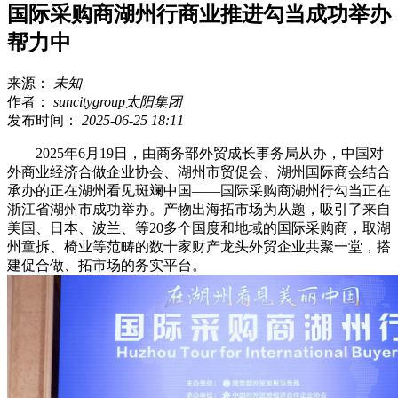
国际采购商湖州行商业推进勾当成功举办
帮力中
来源：
未知
作者：
suncitygroup太阳集团
发布时间：
2025-06-25 18:11
2025年6月19日，由商务部外贸成长事务局从办，中国对
外商业经济合做企业协会、湖州市贸促会、湖州国际商会结合
承办的正在湖州看见斑斓中国——国际采购商湖州行勾当正在
浙江省湖州市成功举办。产物出海拓市场为从题，吸引了来自
美国、日本、波兰、等20多个国度和地域的国际采购商，取湖
州童拆、椅业等范畴的数十家财产龙头外贸企业共聚一堂，搭
建促合做、拓市场的务实平台。