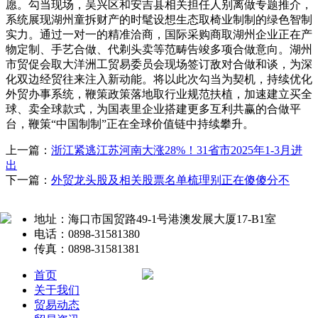
愿。勾当现场，吴兴区和安吉县相关担任人别离做专题推介，
系统展现湖州童拆财产的时髦设想生态取椅业制制的绿色智制
实力。通过一对一的精准洽商，国际采购商取湖州企业正在产
物定制、手艺合做、代剃头卖等范畴告竣多项合做意向。湖州
市贸促会取大洋洲工贸易委员会现场签订敌对合做和谈，为深
化双边经贸往来注入新动能。将以此次勾当为契机，持续优化
外贸办事系统，鞭策政策落地取行业规范扶植，加速建立买全
球、卖全球款式，为国表里企业搭建更多互利共赢的合做平
台，鞭策“中国制制”正在全球价值链中持续攀升。
上一篇：
浙江紧逃江苏河南大涨28%！31省市2025年1-3月进
出
下一篇：
外贸龙头股及相关股票名单梳理别正在傻傻分不
地址：海口市国贸路49-1号港澳发展大厦17-B1室
电话：0898-31581380
传真：0898-31581381
首页
关于我们
贸易动态