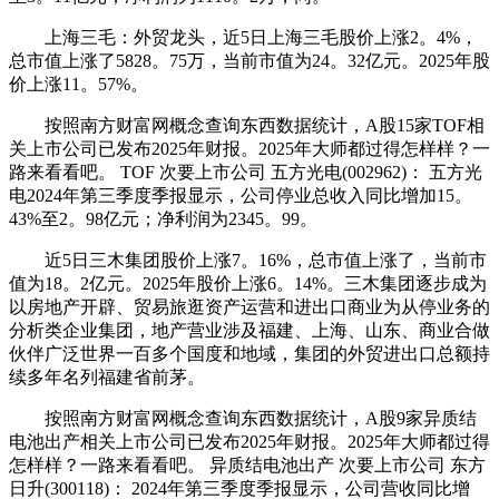
上海三毛：外贸龙头，近5日上海三毛股价上涨2。4%，
总市值上涨了5828。75万，当前市值为24。32亿元。2025年股
价上涨11。57%。
按照南方财富网概念查询东西数据统计，A股15家TOF相
关上市公司已发布2025年财报。2025年大师都过得怎样样？一
路来看看吧。 TOF 次要上市公司 五方光电(002962)： 五方光
电2024年第三季度季报显示，公司停业总收入同比增加15。
43%至2。98亿元；净利润为2345。99。
近5日三木集团股价上涨7。16%，总市值上涨了，当前市
值为18。2亿元。2025年股价上涨6。14%。三木集团逐步成为
以房地产开辟、贸易旅逛资产运营和进出口商业为从停业务的
分析类企业集团，地产营业涉及福建、上海、山东、商业合做
伙伴广泛世界一百多个国度和地域，集团的外贸进出口总额持
续多年名列福建省前茅。
按照南方财富网概念查询东西数据统计，A股9家异质结
电池出产相关上市公司已发布2025年财报。2025年大师都过得
怎样样？一路来看看吧。 异质结电池出产 次要上市公司 东方
日升(300118)： 2024年第三季度季报显示，公司营收同比增