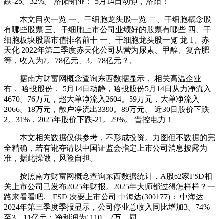
跌-25。32%。 洛阳钼业： 5月14日动静，洛阳！
本文目次一览 一、干细胞龙头股一览 二、干细胞概念股
有哪些股票 三、干细胞上市公司业绩好的股票有哪些 四、干
细胞板块股票市值排名前十 一、干细胞龙头股一览 龙 1、赤
天化 2022年第二季度赤天化公司从营为尿素、甲醇、复合肥
等，收入为7。78亿元、3。78亿元？。
据南方财富网概念查询东西数据显示， 相关高温企业
有： 哈投股份： 5月14日动静，哈投股份5月14日从力净流入
4670。76万元，超大单净流入2604。59万元，大单净流入
2066。18万元，散户净流出3390。89万元。 近30日股价下跌
2。31%，2025年股价下跌-21。29%。 晋控电力！
本文相关数据仅供参考，不形成投资。力图但不数据的完
全精确，若有讹夺请以中国证监会指定上市公司消息披露为
准，据此操做，风险自担。
按照南方财富网概念查询东西数据统计，A股62家FSD相
关上市公司已发布2025年财报。2025年大师都过得怎样样？一
路来看看吧。 FSD 次要上市公司 中海达(300177)： 中海达
2024年第三季度季报显示，公司停业总收入同比增加3。74%
至3。11亿元；净利润为1110。2万，同。