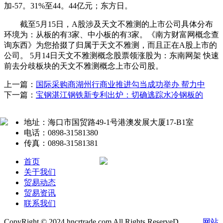
加-57。31%至44。44亿元；东方日。
截至5月15日，A股涉及天文不雅测的上市公司具体分布
环境为：从板的有3家、中小板的有3家。《南方财富网概念查
询东西》为您拾掇了归属于天文不雅测，而且正在A股上市的
公司。 5月14日天文不雅测概念股票领涨股为：东南网架 快速
前去分歧板块的天文不雅测概念上市公司股。
上一篇：
国际采购商湖州行商业推进勾当成功举办 帮力中
下一篇：
宝钢湛江钢铁新专利出炉：切确逃踪水冷钢板的
地址：海口市国贸路49-1号港澳发展大厦17-B1室
电话：0898-31581380
传真：0898-31581381
首页
关于我们
贸易动态
贸易资讯
联系我们
CopyRight © 2024 hncrtrade.com All Rights ReserveD.
网站