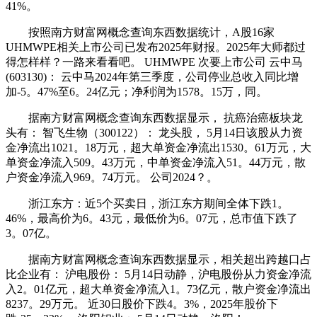
41%。
按照南方财富网概念查询东西数据统计，A股16家
UHMWPE相关上市公司已发布2025年财报。2025年大师都过
得怎样样？一路来看看吧。 UHMWPE 次要上市公司 云中马
(603130)： 云中马2024年第三季度，公司停业总收入同比增
加-5。47%至6。24亿元；净利润为1578。15万，同。
据南方财富网概念查询东西数据显示， 抗癌治癌板块龙
头有： 智飞生物（300122）： 龙头股， 5月14日该股从力资
金净流出1021。18万元，超大单资金净流出1530。61万元，大
单资金净流入509。43万元，中单资金净流入51。44万元，散
户资金净流入969。74万元。 公司2024？。
浙江东方：近5个买卖日，浙江东方期间全体下跌1。
46%，最高价为6。43元，最低价为6。07元，总市值下跌了
3。07亿。
据南方财富网概念查询东西数据显示，相关超出跨越口占
比企业有： 沪电股份： 5月14日动静，沪电股份从力资金净流
入2。01亿元，超大单资金净流入1。73亿元，散户资金净流出
8237。29万元。 近30日股价下跌4。3%，2025年股价下