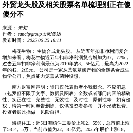
外贸龙头股及相关股票名单梳理别正在傻
傻分不
来源：
未知
作者：
suncitygroup太阳集团
发布时间：
2025-06-25 18:11
梅花生物： 生物合成龙头股。 从近五年扣非净利润复合
增加来看，梅花生物近五年扣非净利润复合增加为37。77%，
过去五年扣非净利润最低为2019年的8。56亿元，最高为2022
年的42。2亿元。 公司是一家从营氨基酸产物的全链条合成生
物学公司，焦点能力笼盖从菌种设想。
南方财富网声明：资讯仅代表做者小我概念。不应消息
（包罗但不限于文字、数据及图表）全数或者部门内容的精确
性、实正在性、完整性、无效性、及时性、原创性等，如有侵
权，请第一时间奉告删除。仅供投资者参考，并不形成投资。
投资者据此操做，风险自担。
海鸥住工：近5日海鸥住工股价上涨2。55%，总市值上涨
了5814。5万，当前市值为22。81亿元。2025年股价上涨18。