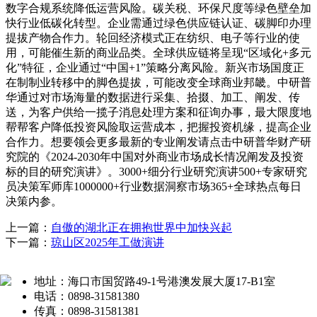
数字合规系统降低运营风险。碳关税、环保尺度等绿色壁垒加
快行业低碳化转型。企业需通过绿色供应链认证、碳脚印办理
提拔产物合作力。轮回经济模式正在纺织、电子等行业的使
用，可能催生新的商业品类。全球供应链将呈现“区域化+多元
化”特征，企业通过“中国+1”策略分离风险。新兴市场国度正
在制制业转移中的脚色提拔，可能改变全球商业邦畿。中研普
华通过对市场海量的数据进行采集、拾掇、加工、阐发、传
送，为客户供给一揽子消息处理方案和征询办事，最大限度地
帮帮客户降低投资风险取运营成本，把握投资机缘，提高企业
合作力。想要领会更多最新的专业阐发请点击中研普华财产研
究院的《2024-2030年中国对外商业市场成长情况阐发及投资
标的目的研究演讲》。3000+细分行业研究演讲500+专家研究
员决策军师库1000000+行业数据洞察市场365+全球热点每日
决策内参。
上一篇：
自傲的湖北正在拥抱世界中加快兴起
下一篇：
琼山区2025年工做演讲
地址：海口市国贸路49-1号港澳发展大厦17-B1室
电话：0898-31581380
传真：0898-31581381