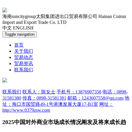
海南suncitygroup太阳集团进出口贸易有限公司
Hainan Cuirun
Import and Export Trade Co. LTD
中文
ENGLISH
Toggle navigation
首页
关于我们
贸易动态
贸易资讯
联系我们
联系我们
联系人：陈女士
手机号：13876907358
电话：0898-
31581380
传真：0898-31581381
邮箱：1243607558@qq.com
地
址：海口市国贸路49-1号港澳发展大厦17-B1室
网址：
http://www.0379zsw.com
2025中国对外商业市场成长情况阐发及将来成长趋