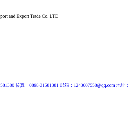
port and Export Trade Co. LTD
581380
传真：0898-31581381
邮箱：1243607558@qq.com
地址：