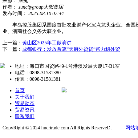
来源：
未知
作者：
suncitygroup太阳集团
发布时间：
2025-08-10 07:44
丰岛控股集团系国度首批农业财产化沉点龙头企业。全国经
业、浙商社会义务大获企业。
上一篇：
琼山区2025年工做演讲
下一篇：
成都银行：发放首笔“天府外贸贷”帮力稳外贸
地址：海口市国贸路49-1号港澳发展大厦17-B1室
电话：0898-31581380
传真：0898-31581381
首页
关于我们
贸易动态
贸易资讯
联系我们
CopyRight © 2024 hncrtrade.com All Rights ReserveD.
网站