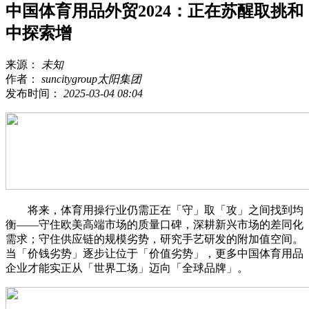
中国体育用品外贸2024：正在苏醒取挑和
中探索增
来源：
未知
作者：
suncitygroup太阳集团
发布时间：
2025-03-04 08:04
将来，体育用操行业仍需正在「守」取「攻」之间找到均
衡——守住欧美高端市场的质量口碑，深耕新兴市场的差同化
需求；守住供应链的规模劣势，研究手艺研发的附加值空间。
当「价钱劣势」逐步让位于「价值劣势」，更多中国体育用品
企业才能实正从「世界工场」迈向「全球品牌」。