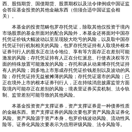
西、股指期货、国债期货、股票期权以及法令律例或中国证监
会答应基金投资的其他金融东西（但须合适中国证监会相
关）。
本基金的投资范畴包罗存托凭证，除取其他仅投资于境内
市场股票的基金所面对的配合风险外，本基金还将面对中国存
托凭证价钱大幅波动以至呈现较大吃亏的风险，以及取中国存
托凭证刊行机制相关的风险，包罗存托凭证持有人取境外根本
证券刊行人的股东正在法令地位、享有等方面存正在差别可能
激发的风险；存托凭证持有人正在分红派息、行使表决权等方
面的特殊放置可能激发的风险；存托和谈从动束缚存托凭证持
有人的风险；因多地上市形成存托凭证价钱差别以及波动的风
险；存托凭证持无益被摊薄的风险；存托凭证退市的风险；已
正在境外上市的根本证券刊行人，正在持续消息披露监管方面
取境内可能存正在差别的风险；境表里证券买卖机制、法令轨
制、监管差别可能导致的其他风险。
本基金投资资产支撑证券，资产支撑证券是一种债券性质
的金融东西。资产支撑证券的风险次要包罗资产风险及证券化
风险。资产风险源于资产本身，包罗价钱波动风险、流动性风
险等。证券化风险次要表示为信用评级风险、法令风险等。