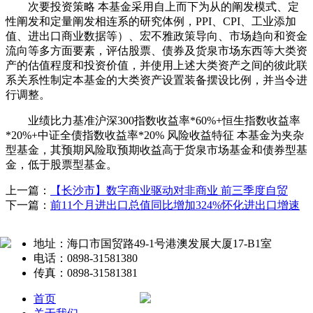
次要投资策略 本基金采用自上而下为从的阐发模式、定
性阐发和定量阐发相连系的研究体例，PPI、CPI、工业添加
值、进出口商业数据等）、宏不雅政策导向、市场趋向和资金
流向等多方面要素，评估股票、债券及货泉市场东西等大类资
产的估值程度和投资价值，并使用上述大类资产之间的彼此联
系关系性制定本基金的大类资产设置装备摆设比例，并当令进
行调整。
业绩比力基准沪深300指数收益率*60%+恒生指数收益率
*20%+中证全债指数收益率*20% 风险收益特征 本基金为夹杂
型基金，其预期风险取预期收益高于货泉市场基金和债券型基
金，低于股票型基金。
上一篇：
【长沙市】数字商业驱动对非商业 前三季度自贸
下一篇：
前11个月进出口总值同比增加324%怀化进出口增速
地址：海口市国贸路49-1号港澳发展大厦17-B1室
电话：0898-31581380
传真：0898-31581381
首页