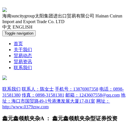
海南suncitygroup太阳集团进出口贸易有限公司
Hainan Cuirun
Import and Export Trade Co. LTD
中文
ENGLISH
Toggle navigation
首页
关于我们
贸易动态
贸易资讯
联系我们
联系我们
联系人：陈女士
手机号：13876907358
电话：0898-
31581380
传真：0898-31581381
邮箱：1243607558@qq.com
地
址：海口市国贸路49-1号港澳发展大厦17-B1室
网址：
http://www.0379zsw.com
鑫元鑫领航夹杂A ： 鑫元鑫领航夹杂型证券投资