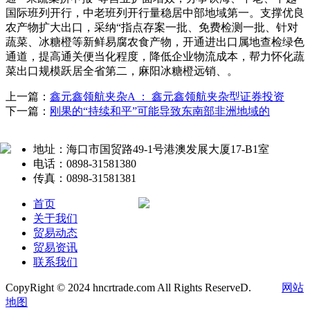
国际班列开行，中老班列开行量稳居中部地域第一。支撑优良
农产物扩大出口，采纳“指点存案一批、免费检测一批、针对
蔬菜、冰糖橙等新鲜易腐农食产物，开通进出口属地查检绿色
通道，提高通关便当化程度，降低企业物流成本，帮力怀化蔬
菜出口规模跃居全省第二，麻阳冰糖橙远销、。
上一篇：
鑫元鑫领航夹杂A ： 鑫元鑫领航夹杂型证券投资
下一篇：
刚果的“持续和平”可能导致东南部非洲地域的
地址：海口市国贸路49-1号港澳发展大厦17-B1室
电话：0898-31581380
传真：0898-31581381
首页
关于我们
贸易动态
贸易资讯
联系我们
CopyRight © 2024 hncrtrade.com All Rights ReserveD.
网站
地图