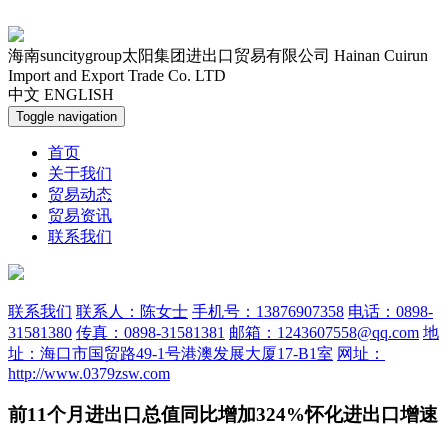
海南suncitygroup太阳集团进出口贸易有限公司
Hainan Cuirun
Import and Export Trade Co. LTD
中文
ENGLISH
Toggle navigation
首页
关于我们
贸易动态
贸易资讯
联系我们
联系我们
联系人：陈女士
手机号：13876907358
电话：0898-
31581380
传真：0898-31581381
邮箱：1243607558@qq.com
地
址：海口市国贸路49-1号港澳发展大厦17-B1室
网址：
http://www.0379zsw.com
前11个月进出口总值同比增加324%怀化进出口增速