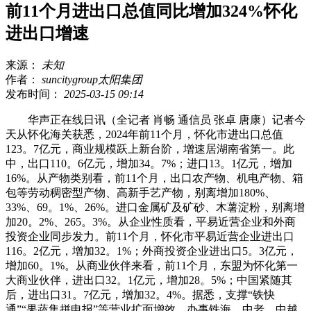
前11个月进出口总值同比增加324%怀化
进出口增速
来源：
未知
作者：
suncitygroup太阳集团
发布时间：
2025-03-15 09:14
华声正在线日讯（全记者 肖畅 通信员 张卓 唐康）记者今
天从怀化海关获悉，2024年前11个月，怀化市进出口总值
123。7亿元，商业规模跃上新台阶，增速居湖南省第一。此
中，出口110。6亿元，增加34。7%；进口13。1亿元，增加
16%。从产物类别看，前11个月，出口农产物、机电产物、箱
包等劳动稠密型产物、高新手艺产物，别离增加180%、
33%、69。1%、26%。进口金属矿及矿砂、木薯淀粉，别离增
加20。2%、265。3%。从企业性质看，平易近营企业和外商
投资企业同步发力。前11个月，怀化市平易近营企业进出口
116。2亿元，增加32。1%；外商投资企业进出口5。3亿元，
增加60。1%。从商业伙伴来看，前11个月，东盟为怀化第一
大商业伙伴，进出口32。1亿元，增加28。5%；中国紧随其
后，进出口31。7亿元，增加32。4%。据悉，支撑“铁快
通”“果蔬集拼申报”等营业扩面增效，办事铁海、中老、中越