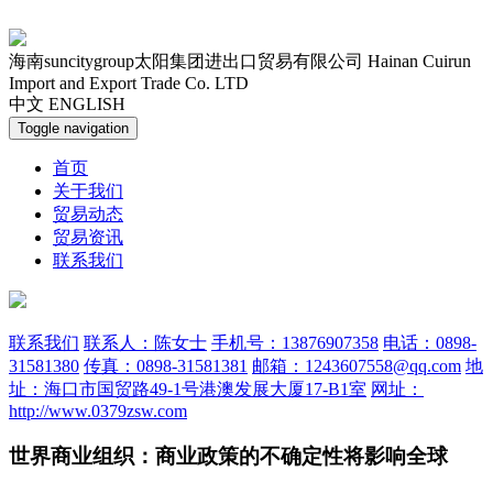
海南suncitygroup太阳集团进出口贸易有限公司
Hainan Cuirun
Import and Export Trade Co. LTD
中文
ENGLISH
Toggle navigation
首页
关于我们
贸易动态
贸易资讯
联系我们
联系我们
联系人：陈女士
手机号：13876907358
电话：0898-
31581380
传真：0898-31581381
邮箱：1243607558@qq.com
地
址：海口市国贸路49-1号港澳发展大厦17-B1室
网址：
http://www.0379zsw.com
世界商业组织：商业政策的不确定性将影响全球