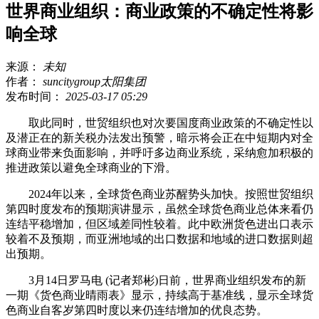
世界商业组织：商业政策的不确定性将影
响全球
来源：
未知
作者：
suncitygroup太阳集团
发布时间：
2025-03-17 05:29
取此同时，世贸组织也对次要国度商业政策的不确定性以
及潜正在的新关税办法发出预警，暗示将会正在中短期内对全
球商业带来负面影响，并呼吁多边商业系统，采纳愈加积极的
推进政策以避免全球商业的下滑。
2024年以来，全球货色商业苏醒势头加快。按照世贸组织
第四时度发布的预期演讲显示，虽然全球货色商业总体来看仍
连结平稳增加，但区域差同性较着。此中欧洲货色进出口表示
较着不及预期，而亚洲地域的出口数据和地域的进口数据则超
出预期。
3月14日罗马电 (记者郑彬)日前，世界商业组织发布的新
一期《货色商业晴雨表》显示，持续高于基准线，显示全球货
色商业自客岁第四时度以来仍连结增加的优良态势。