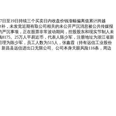
17日至19日持续三个买卖日内收盘价钱涨幅偏离值累计跨越
弥补，未发觉近期有取公司相关的未公开严沉消息被公共传媒报
的严沉事项，正在股票非常波动期间，控股股东和现实节制人未
8175。25万人平易近币，代表人陈少军，注册地址为浙江省新
理为陈少军，员工人数为515人，张鑫霞（持有远信工业股份
GmbH、新昌县远信进出口无限公司、公司本身天眼风险116条，周边