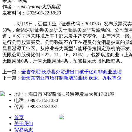
来源：
未知
作者：
suncitygroup太阳集团
发布时间：
2025-03-22 18:23
，3月19日，远信工业（证券代码：301053）发布股票买
30%，合适深圳证券买卖所关于股票买卖非常波动的。公司
道，且公司运营环境及表里部未发生严沉变化，出产运营一般
进行公司股票买卖。公司强调不存正在违反公允消息披露的景象。
昌县澄潭工业区。从停业务为新型节能环保拉幅定形机的研发、
无限公司股份比例：27。71、16。81%）。包罗琪溢商业（上海）
天眼风险0条，汗青天眼风险4条，预警提示天眼风险63条。
上一篇：
全省夺冠!长沙县外贸进出口破千亿对非商业激增
下一篇：
聚焦东南亚市场打制新增加曲线 欧派、九牧等企
地址：海口市国贸路49-1号港澳发展大厦17-B1室
电话：0898-31581380
传真：0898-31581381
首页
关于我们
贸易动态