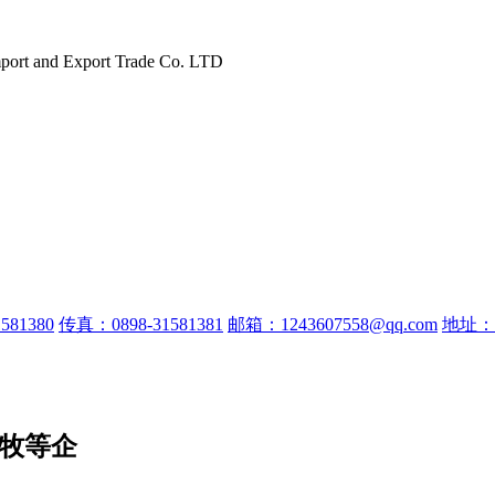
port and Export Trade Co. LTD
581380
传真：0898-31581381
邮箱：1243607558@qq.com
地址：
九牧等企