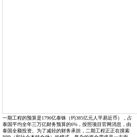
一期工程的预算是1790亿泰铢（约385亿元人平易近币），占
泰国平均全年三万亿财务预算的6%，按照项目官网消息，由
泰国全额投资。为了减轻的财务承担，二期工程正正在摸索