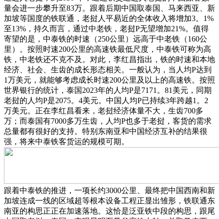
量会进一步攀升至83万。跟着后期中国取泰国、马来西亚、新
加坡等国度的铁联通，老挝人平易近的全体收入将增加3。1%
至13%，持久而言，通过中老铁，老挝P无望增加21%。值得
寄望的是，中泰铁的时速（250公里）远高于中老铁（160公
里）。按照时速200公里的高速铁最低尺度，中泰铁可称为高
铁，中老铁还不克不及。对此，李红昌指出，铁的时速和本地
经济、社会、生齿的成长形态相关。一般认为，当人均P达到
1万美元，就能够考虑成长时速200公里及以上的高速铁。按照
世界银行的统计，泰国2023年的人均P是7171。81美元，同期
老挝的人均P是2075。4美元。中国人均P已持续3年跨越1。2
万美元。正在李红昌看来，老挝经济体量不大，生齿700多
万；而泰国有7000多万生齿，人均P也多于老挝，客货的需求
总量都有很好的支持。特别东南亚和中国经济互补的结果很
强，将来中泰铁客货运的规模可期。
跟着中泰铁的推进，一项长约3000公里、最终把中国西南和新
加坡连成一线的区域超等根本设备工程正显出雏形，铁联通东
南亚的构思正正在加速落地。这恰是泛亚铁中段的构思，跟尾